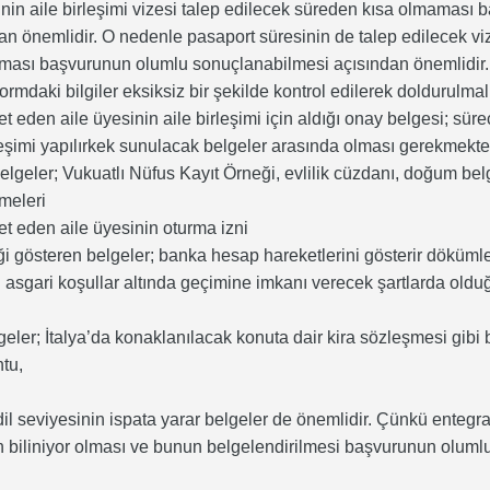
nin aile birleşimi vizesi talep edilecek süreden kısa olmaması
an önemlidir. O nedenle pasaport süresinin de talep edilecek v
ması başvurunun olumlu sonuçlanabilmesi açısından önemlidir
mdaki bilgiler eksiksiz bir şekilde kontrol edilerek doldurulmalı
et eden aile üyesinin aile birleşimi için aldığı onay belgesi; sü
leşimi yapılırkek sunulacak belgeler arasında olması gerekmekted
elgeler; Vukuatlı Nüfus Kayıt Örneği, evlilik cüzdanı, doğum belg
ümeleri
et eden aile üyesinin oturma izni
i gösteren belgeler; banka hesap hareketlerini gösterir dökümler
ki asgari koşullar altında geçimine imkanı verecek şartlarda oldu
geler; İtalya’da konaklanılacak konuta dair kira sözleşmesi gibi 
ntu,
il seviyesinin ispata yarar belgeler de önemlidir. Çünkü enteg
in biliniyor olması ve bunun belgelendirilmesi başvurunun olum