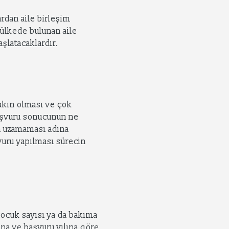
lardan aile birleşim
r ülkede bulunan aile
şlatacaklardır.
rakın olması ve çok
başvuru sonucunun ne
a uzamaması adına
vuru yapılması sürecin
 çocuk sayısı ya da bakıma
na ve başvuru yılına göre