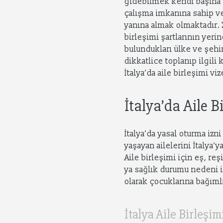
gidebilmek kendi başına uz
çalışma imkanına sahip ve
yanına almak olmaktadır. Z
birleşimi şartlarının yeri
bulundukları ülke ve şehi
dikkatlice toplanıp ilgil
İtalya’da aile birleşimi vi
İtalya’da Aile B
İtalya’da yasal oturma izni
yaşayan ailelerini İtalya’
Aile birleşimi için eş, re
ya sağlık durumu nedeni il
olarak çocuklarına bağıml
İtalya Aile Birleşim