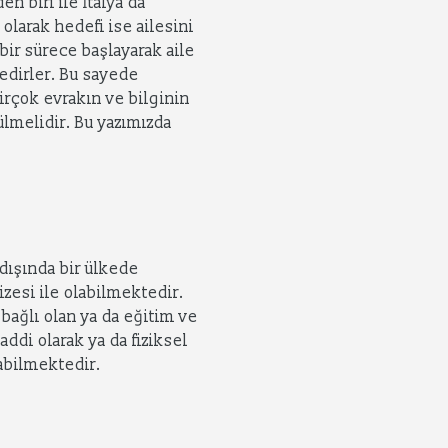
n biri ile İtalya’da
olarak hedefi ise ailesini
bir sürece başlayarak aile
tedirler. Bu sayede
irçok evrakın ve bilginin
ülmelidir. Bu yazımızda
 dışında bir ülkede
izesi ile olabilmektedir.
 bağlı olan ya da eğitim ve
ddi olarak ya da fiziksel
abilmektedir.