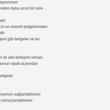
 başvurunun
izeden daha uzun bir süre
.
dır.
recin en önemli belgelerinden
ir.
esi gibi belgeler ve bu
 ile aile birleşimi olması
ğunun ispatı açısından
belgeler
rasyonun sağlanabilmesi
lu sonuçlanabilmesi