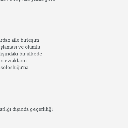
lardan aile birleşim
başlaması ve olumlu
dışındaki bir ülkede
en evrakların
nsolosluğu’na
rlığı dışında geçerliliği