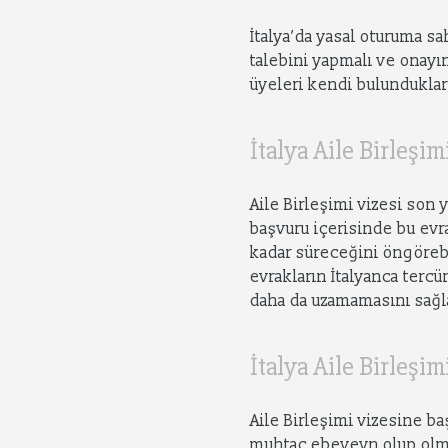
İtalya’da yasal oturuma sah
talebini yapmalı ve onayın
üyeleri kendi bulundukları
İtalya Aile Birleşi
Aile Birleşimi vizesi son 
başvuru içerisinde bu ev
kadar süreceğini öngöre
evrakların İtalyanca terc
daha da uzamamasını sağl
İtalya Aile Birleşim
Aile Birleşimi vizesine ba
muhtaç ebeveyn olup olmad