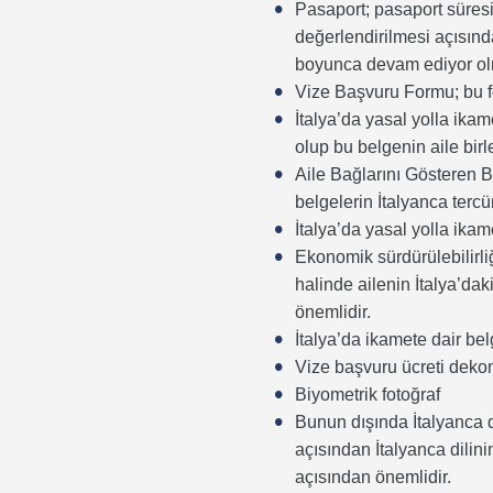
Pasaport; pasaport süresi
değerlendirilmesi açısınd
boyunca devam ediyor ol
Vize Başvuru Formu; bu for
İtalya’da yasal yolla ikam
olup bu belgenin aile bir
Aile Bağlarını Gösteren B
belgelerin İtalyanca terc
İtalya’da yasal yolla ikam
Ekonomik sürdürülebilirliğ
halinde ailenin İtalya’da
önemlidir.
İtalya’da ikamete dair bel
Vize başvuru ücreti deko
Biyometrik fotoğraf
Bunun dışında İtalyanca d
açısından İtalyanca dilin
açısından önemlidir.