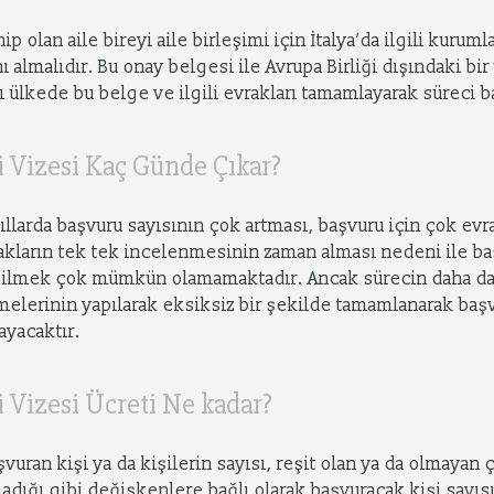
ip olan aile bireyi aile birleşimi için İtalya’da ilgili kurum
ı almalıdır. Bu onay belgesi ile Avrupa Birliği dışındaki bi
 ülkede bu belge ve ilgili evrakları tamamlayarak süreci ba
mi Vizesi Kaç Günde Çıkar?
yıllarda başvuru sayısının çok artması, başvuru için çok ev
rakların tek tek incelenmesinin zaman alması nedeni ile 
bilmek çok mümkün olamamaktadır. Ancak sürecin daha d
ümelerinin yapılarak eksiksiz bir şekilde tamamlanarak baş
ayacaktır.
i Vizesi Ücreti Ne kadar?
şvuran kişi ya da kişilerin sayısı, reşit olan ya da olmayan
ığı gibi değişkenlere bağlı olarak başvuracak kişi sayısı