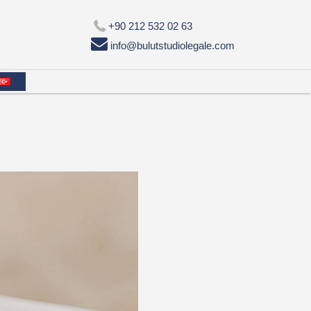
+90 212 532 02 63

info@bulutstudiolegale.com