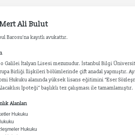
 Mert Ali Bulut
ul Barosu’na kayıtlı avukattır.
m
eo Galilei İtalyan Lisesi mezunudur. İstanbul Bilgi Ünivers
rupa Birliği İlişkileri bölümlerinde çift anadal yapmıştır. A
mi Hukuku alanında yüksek lisans eğitimini “Eser Sözle
Alacaklısı İpoteği” başlıklı tez çalışması ile tamamlamıştır.
lık Alanları
ketler Hukuku
Hukuku
leşmeler Hukuku