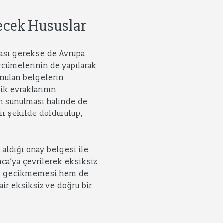
lecek Hususlar
ması gerekse de Avrupa
ercümelerinin de yapılarak
unulan belgelerin
ik evraklarının
in sunulması halinde de
ir şekilde doldurulup,
n aldığı onay belgesi ile
nca’ya çevrilerek eksiksiz
nun gecikmemesi hem de
ir eksiksiz ve doğru bir