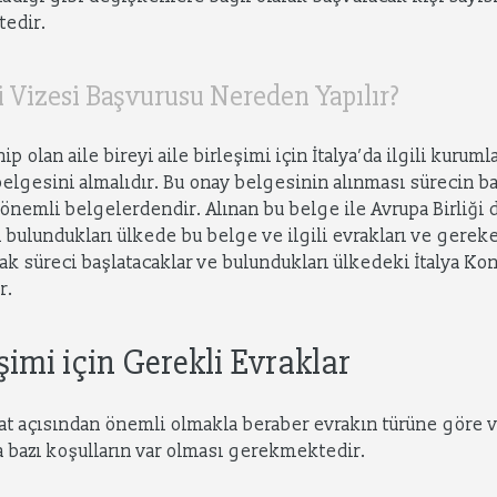
tedir.
mi Vizesi Başvurusu Nereden Yapılır?
ip olan aile bireyi aile birleşimi için İtalya’da ilgili kurum
belgesini almalıdır. Bu onay belgesinin alınması sürecin 
önemli belgelerdendir. Alınan bu belge ile Avrupa Birliği 
 bulundukları ülkede bu belge ve ilgili evrakları ve gerek
k süreci başlatacaklar ve bulundukları ülkedeki İtalya Ko
r.
eşimi için Gerekli Evraklar
ispat açısından önemli olmakla beraber evrakın türüne göre va
da bazı koşulların var olması gerekmektedir.