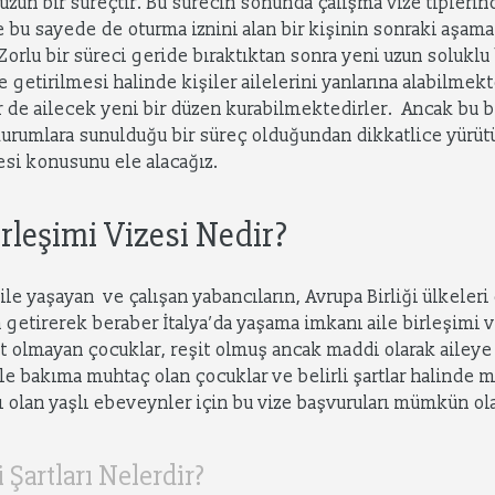
un bir süreçtir. Bu sürecin sonunda çalışma vize tiplerinde
 bu sayede de oturma iznini alan bir kişinin sonraki aşama 
orlu bir süreci geride bıraktıktan sonra yeni uzun soluklu 
ne getirilmesi halinde kişiler ailelerini yanlarına alabilmek
r de ailecek yeni bir düzen kurabilmektedirler. Ancak bu b
i kurumlara sunulduğu bir süreç olduğundan dikkatlice yürüt
zesi konusunu ele alacağız.
irleşimi Vizesi Nedir?
 ile yaşayan ve çalışan yabancıların, Avrupa Birliği ülkeleri
ya getirerek beraber İtalya’da yaşama imkanı aile birleşimi v
şit olmayan çocuklar, reşit olmuş ancak maddi olarak aileye
e bakıma muhtaç olan çocuklar ve belirli şartlar halinde ma
ı olan yaşlı ebeveynler için bu vize başvuruları mümkün ol
i Şartları Nelerdir?