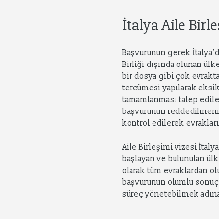
İtalya Aile Bir
Başvurunun gerek İtalya’
Birliği dışında olunan ülk
bir dosya gibi çok evrakt
tercümesi yapılarak eksik
tamamlanması talep ediler
başvurunun reddedilmemesi
kontrol edilerek evrakla
Aile Birleşimi vizesi İtaly
başlayan ve bulunulan ülk
olarak tüm evraklardan o
başvurunun olumlu sonuçl
süreç yönetebilmek adına 