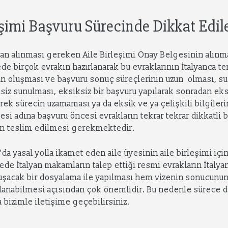
leşimi Başvuru Sürecinde Dikkat Edi
dan alınması gereken Aile Birleşimi Onay Belgesinin alın
ede birçok evrakın hazırlanarak bu evraklarının İtalyanca t
an oluşması ve başvuru sonuç süreçlerinin uzun olması, s
siz sunulması, eksiksiz bir başvuru yapılarak sonradan eks
ek sürecin uzamaması ya da eksik ve ya çelişkili bilgiler
 adına başvuru öncesi evrakların tekrar tekrar dikkatli b
rın teslim edilmesi gerekmektedir.
a’da yasal yolla ikamet eden aile üyesinin aile birleşimi içi
ede İtalyan makamların talep ettiği resmi evrakların İtalya
luşacak bir dosyalama ile yapılması hem vizenin sonucu
anabilmesi açısından çok önemlidir. Bu nedenle sürece da
bizimle iletişime geçebilirsiniz.