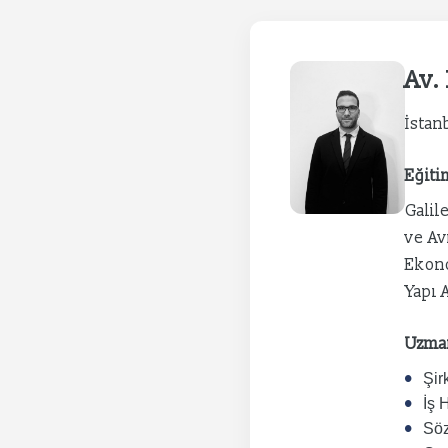
Av.
İstanb
Eğiti
Galil
ve Av
Ekono
Yapı 
Uzman
Şir
İş 
Söz