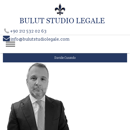
+90 212 532 02 63

info@bulutstudiolegale.com