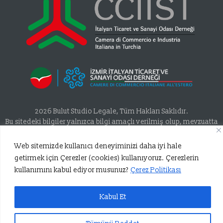
2026 Bulut Studio Legale, Tüm Hakları Saklıdır.
Bu sitedeki bilgiler yalnızca bilgi amaçlı verilmiş olup, mevzuatta
değişiklikler olabileceğinden hukuki desteğe ihtiyaç olunduğu
takdirde bir avukat hizmetinden faydalanılmalıdır. Bu kapsamda
Web sitemizde kullanıcı deneyiminizi daha iyi hale
BULUT STUDIO LEGALE firmasının buradaki paylaşımlardan
getirmek için Çerezler (cookies) kullanıyoruz. Çerezlerin
kaynaklı olarak herhangi bir sorumluluğu yoktur. Ayrıca
kullanımını kabul ediyor musunuz?
Çerez Politikası
buradaki paylaşımlar ticari amaçlı ya da yeni müvekkil ilişkisi
kurulma amaçlı olarak paylaşılmamakta Avukatlık Kanunu ve
TBB Meslek Kuralları çerçevesinde bilgilendirme amaçlı
Kabul Et
paylaşılmaktadır…