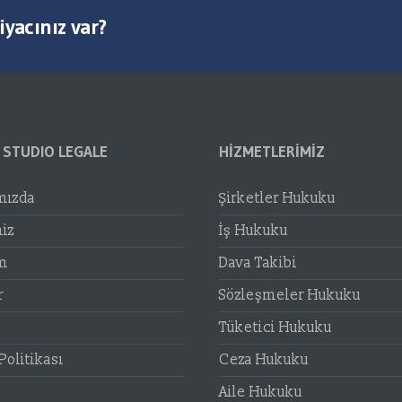
yacınız var?
 STUDIO LEGALE
HIZMETLERIMIZ
mızda
Şirketler Hukuku
iz
İş Hukuku
im
Dava Takibi
r
Sözleşmeler Hukuku
Tüketici Hukuku
Politikası
Ceza Hukuku
Aile Hukuku