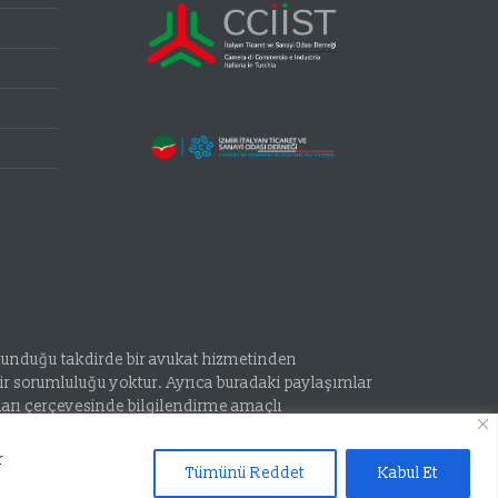
 olunduğu takdirde bir avukat hizmetinden
r sorumluluğu yoktur. Ayrıca buradaki paylaşımlar
ları çerçevesinde bilgilendirme amaçlı
r
Tümünü Reddet
Kabul Et