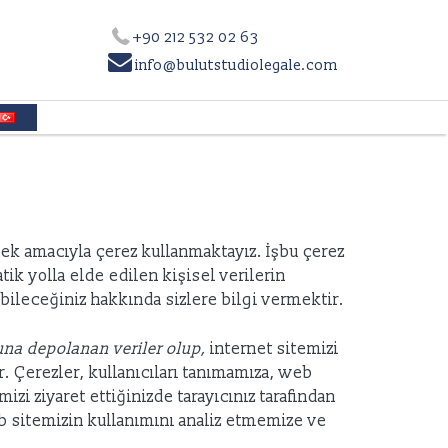
+90 212 532 02 63

info@bulutstudiolegale.com
rmek amacıyla çerez kullanmaktayız. İşbu çerez
tik yolla elde edilen kişisel verilerin
ebileceğiniz hakkında sizlere bilgi vermektir.
suna depolanan veriler olup,
internet sitemizi
r. Çerezler, kullanıcıları tanımamıza, web
zi ziyaret ettiğinizde tarayıcınız tarafından
eb sitemizin kullanımını analiz etmemize ve