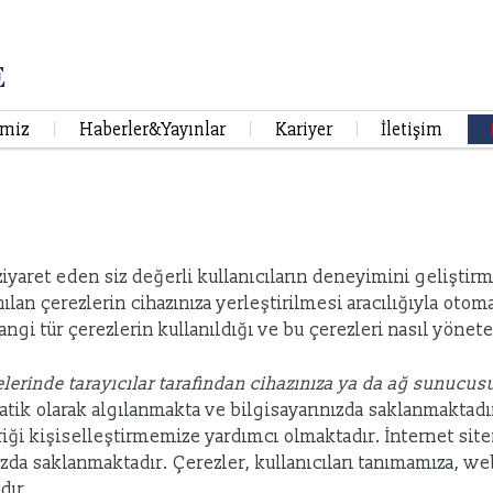
imiz
Haberler&Yayınlar
Kariyer
İletişim
 ziyaret eden siz değerli kullanıcıların deneyimini gelişti
ılan çerezlerin cihazınıza yerleştirilmesi aracılığıyla otoma
angi tür çerezlerin kullanıldığı ve bu çerezleri nasıl yönet
telerinde tarayıcılar tarafından cihazınıza ya da ağ sunucu
omatik olarak algılanmakta ve bilgisayarınızda saklanmaktadı
iği kişiselleştirmemize yardımcı olmaktadır. İnternet sitemi
ızda saklanmaktadır. Çerezler, kullanıcıları tanımamıza, w
dır.