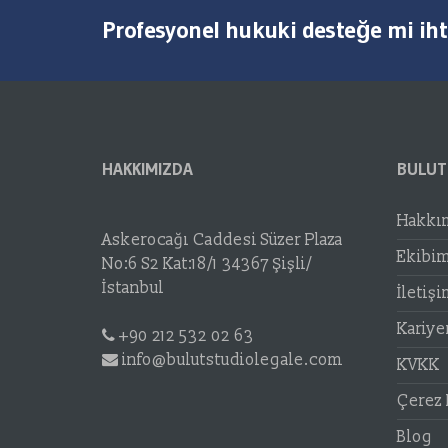
Profesyonel hukuki desteğe mi ihti
HAKKIMIZDA
BULUT
Hakkı
Askerocağı Caddesi Süzer Plaza
Ekibim
No:6 S2 Kat:18/1 34367 Şişli/
İstanbul
İletiş
Kariye
+90 212 532 02 63
info@bulutstudiolegale.com
KVKK
Çerez 
Blog