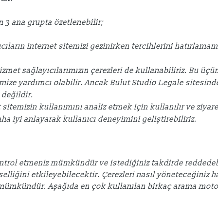
n 3 ana grupta özetlenebilir;
ıcıların internet sitemizi gezinirken tercihlerini hatırla
zmet sağlayıcılarımızın çerezleri de kullanabiliriz. Bu üçün
emize yardımcı olabilir. Ancak Bulut Studio Legale sitesind
değildir.
et sitemizin kullanımını analiz etmek için kullanılır ve ziya
ha iyi anlayarak kullanıcı deneyimini geliştirebiliriz.
 kontrol etmeniz mümkündür ve istediğiniz takdirde reddedebi
evselliğini etkileyebilecektir. Çerezleri nasıl yöneteceğiniz
mümkündür. Aşağıda en çok kullanılan birkaç arama moto