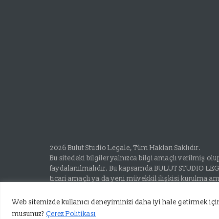
2026 Bulut Studio Legale, Tüm Hakları Saklıdır.
Bu sitedeki bilgiler yalnızca bilgi amaçlı verilmiş 
faydalanılmalıdır. Bu kapsamda BULUT STUDIO LEGAL
ticari amaçlı ya da yeni müvekkil ilişkisi kurulma 
paylaşılmaktadır…
Web sitemizde kullanıcı deneyiminizi daha iyi hale getirmek için
musunuz?
Çerez Politikası