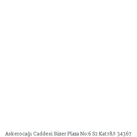
Askerocağı Caddesi Süzer Plaza No:6 S2 Kat:18/1 34367