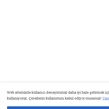
Web sitemizde kullanıcı deneyiminizi daha iyi hale getirmek içi
kullanıyoruz. Çerezlerin kullanımını kabul ediyor musunuz?
Çere